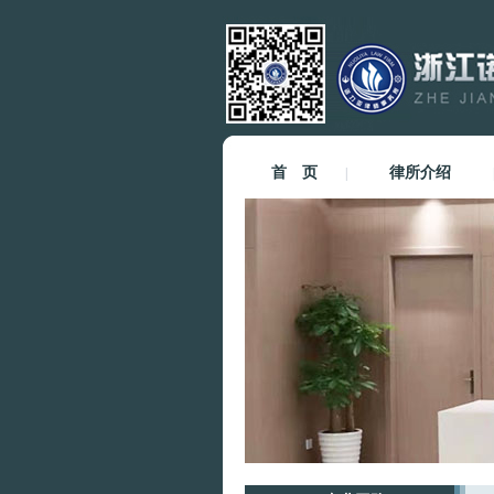
首 页
律所介绍
|