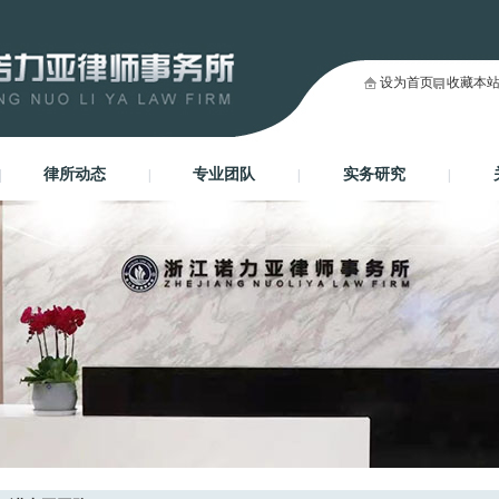
设为首页
收藏本
律所动态
专业团队
实务研究
|
|
|
|