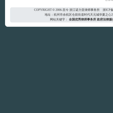
COPYRIGHT
©
2006-至今
浙江诺力亚律师事务所
浙ICP备
地址：杭州市余杭区仓前街道时代天元城华夏之心29楼 电
网站关键字：
全国优秀律师事务所
政府法律服